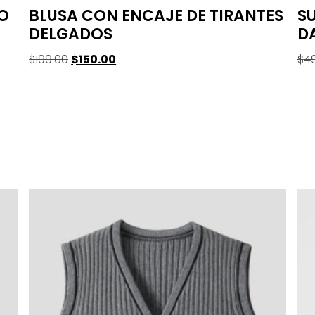
O
BLUSA CON ENCAJE DE TIRANTES
SU
DELGADOS
D
$
199.00
$
150.00
$
4
Seleccionar Opciones
Se