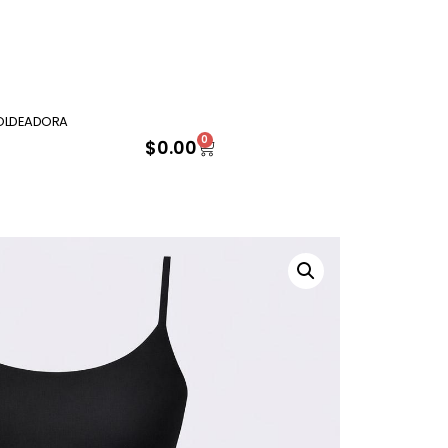
OLDEADORA
0
$
0.00