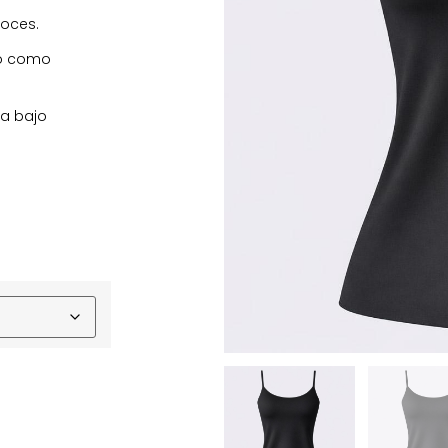
roces.
po como
ra bajo