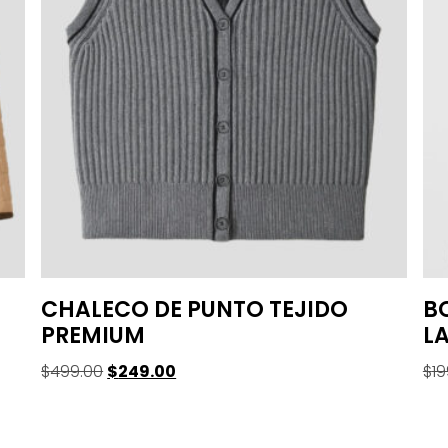
CHALECO DE PUNTO TEJIDO
B
PREMIUM
L
$
499.00
$
249.00
$
19
Seleccionar Opciones
Se